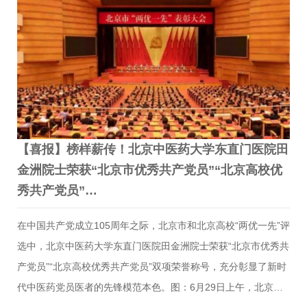
1、深刻领会树立正确政绩观的时代价值与核心意义刘金民书记
指出，公立医院是守护人民群众生命健康的主阵地，肩负着中医
药传承创新、防病治病、保障民生健康的重大职责。当前医院正
处在高质量提质增效的关键攻坚期，唯有牢固树立正确政绩观，
才能有效防…
【喜报】榜样薪传！北京中医药大学东直门医院田
金洲院士荣获“北京市优秀共产党员”“北京高校优
秀共产党员”…
在中国共产党成立105周年之际，北京市和北京高校“两优一先”评
选中，北京中医药大学东直门医院田金洲院士荣获“北京市优秀共
产党员”“北京高校优秀共产党员”双项荣誉称号，充分彰显了新时
代中医药党员医者的先锋模范本色。图：6月29日上午，北京市