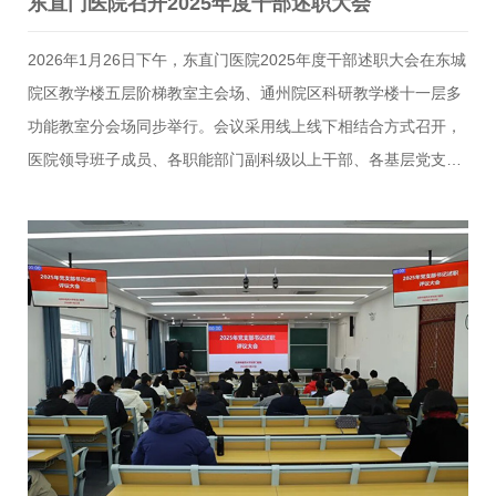
东直门医院召开2025年度干部述职大会
2026年1月26日下午，东直门医院2025年度干部述职大会在东城
院区教学楼五层阶梯教室主会场、通州院区科研教学楼十一层多
功能教室分会场同步举行。会议采用线上线下相结合方式召开，
医院领导班子成员、各职能部门副科级以上干部、各基层党支部
书记、临床科室及护理负责人等百余人参会。会议由党委副书记
刘子旺主持。会上，22位行政处级干部（内设机构负责人）依次
进行现场述职，围绕2025年度履职情况，全面总结工作成效，客
观分析存在问题，并就下一步工作提出务实思路。其余临床科室
主任及副科级以上干部提交电子版述职报告，切实落实精简会
议、提质增效要求。述职结束后，党委副书记、院长王勇作总结
讲话。他充分肯定了过去一年全院干部职工在学科建设、运营管
理、智慧医院建设、服务优化等方面取得的扎实成绩，他强调，
2026年作为…