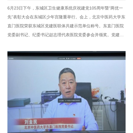
6月23日下午，东城区卫生健康系统庆祝建党105周年暨“两优一
先”表彰大会在东城区少年宫隆重举行。会上，北京中医药大学东
直门医院荣获东城区党建医联体共建示范单位称号。东直门医院
党委副书记、纪委书记赵志理代表医院党委参会并领奖。党建医
联体以“党建引领、机制共建、资源共享、服务共融”为核心，通
过常态化共建机制、人才交流培养、医疗资源整合等举措，打破
医疗机构壁垒，完善分级诊疗服务体系，切实提升辖区基层医疗
卫生服务能力，切实把党建优势转化为区域医疗服务发展优势。
长期以来，我院党委紧扣区域党建医联体建设要求，主动开展党
建联建、学术交流、基层技术帮扶等工作，推动优质医疗资源下
沉，区域协同医疗服务成效突出，获区委卫健工委充分肯定。下
一步，医院党委将以此次获评示范单位为新起点，持续深化党建
与医…