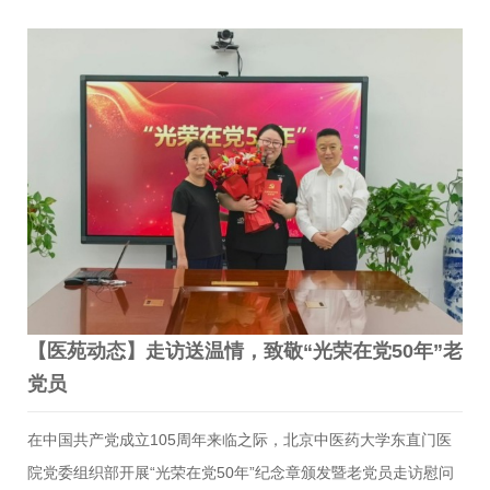
委隆重召开“两优一先”表彰大会，集中表彰北京市优秀共产党
员、优秀党务工作者和先进基层党组织。图：6月26日上午，中
共北京市委教育工作委员会隆重召开北京高校庆祝中国共产党成
立105周年表彰大会，对北京高校先进基层党组织、优秀共产党
员和优秀党务工作者进行表彰。作为一名老党员、老专家，田金
洲院士始终坚守共产党人的信仰底色，恪守“人民至上、生命至
上”理念，以济世为民为初心，深耕中医药领域数十载。他师承国
医大师，远赴海外精进学识，博采中西之长、潜心钻研医术，
归…
【医苑动态】走访送温情，致敬“光荣在党50年”老
党员
在中国共产党成立105周年来临之际，北京中医药大学东直门医
院党委组织部开展“光荣在党50年”纪念章颁发暨老党员走访慰问