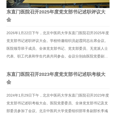
东直门医院召开2025年度党支部书记述职评议大
会
2026年1月22日下午，北京中医药大学东直门医院召开2025年度
党支部书记述职评议大会。学校特邀组织员赵霞同志出席会议。
医院领导班子成员、全体党支部书记、党支部委员、无党派人士
代表、职工代表和学生代表共同参会。会议分别由医院党委副书
记、院长王勇和党委副书记、纪委书记赵志理主持。会上，17位
党支部书记立足岗位职责，围绕2025年度党建工作开展情况进行
东直门医院召开2023年度党支部书记述职考核大
了全面述职。各支部通过具体事例和数据，系统总结了在强化政
会
治引领、推动业务融合、创新活动载体等方面取得的成效，同时
坚持问题导向，深入查摆了组织生活规范性、党员教育管理精细
2024年1月29日下午，北京中医药大学东直门医院召开2023年度
化程度等方面存在的不足。述职过程体现了实事求是的工作态度
党支部书记述职考核大会。医院党委委员、全体党支部书记及支
和刀刃向内的自我革新精神，为持续提升基层党组织建设质量提
部委员参加了会议。北京中医药大学党委组织部常务副部长李彧