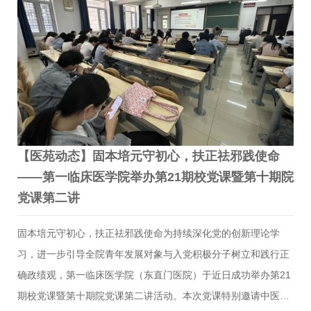
享心得。东直门医院党委委员、教育处处长刘伟敬，副处长杨
芳、护理部副主任（主持工作）刘焱、资源培训中心主任唐雪
春、医务处副处长马薇、对外合作处副处长郝学增、校友会办公
室副主任（主持工作）李文杰等多名干部立足临床诊疗、医学人
才培养、…
【医苑动态】固本培元守初心，扶正祛邪践使命
——第一临床医学院举办第21期校党课暨第十期院
党课第二讲
固本培元守初心，扶正祛邪践使命为持续深化党的创新理论学
习，进一步引导全院青年发展对象与入党积极分子树立和践行正
确政绩观，第一临床医学院（东直门医院）于近日成功举办第21
期校党课暨第十期院党课第二讲活动。本次党课特别邀请中医学