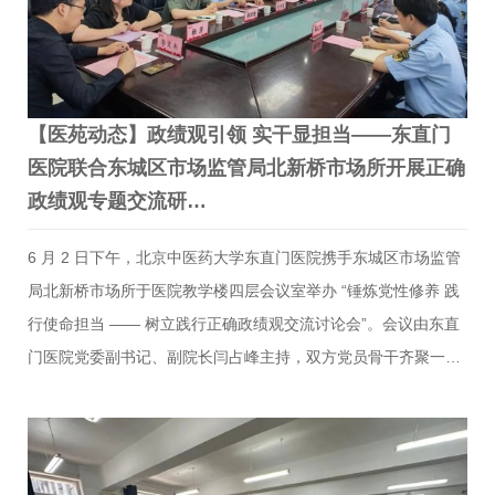
在东直门医院东城院区设立主会场，同步开通通州院区、东方医
院、和…
【医苑动态】政绩观引领 实干显担当——东直门
医院联合东城区市场监管局北新桥市场所开展正确
政绩观专题交流研…
6 月 2 日下午，北京中医药大学东直门医院携手东城区市场监管
局北新桥市场所于医院教学楼四层会议室举办 “锤炼党性修养 践
行使命担当 —— 树立践行正确政绩观交流讨论会”。会议由东直
门医院党委副书记、副院长闫占峰主持，双方党员骨干齐聚一
堂，围绕正确政绩观深化学习、交流经验、凝聚共识。本次研讨
以厘清“政绩为谁而树、树什么样的政绩、靠什么树政绩” 核心命
题为导向，搭建医企监管跨领域交流平台，推动党建工作与民生
服务深度融合。交流发言环节，来自两家单位的党员代表依次分