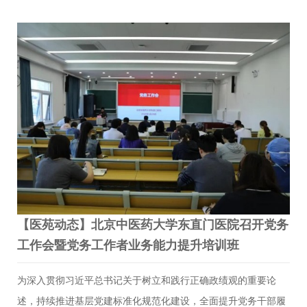
院陈昱良教授主讲，院党委副书记、副院长闫占峰出席活动。党
课采用“主会场+视频分会场”的形式，实现通州、良乡等多院区同
步学习与联动。紧扣时代之问，筑牢思想根基党课聚焦“政绩为谁
而树、树什么样的政绩、靠什么树政绩”这一根本命题，系统阐述
了树立正确政绩观的理论渊源和实践要求。陈昱良教授以习近平
新时代中国特色社会主义思想为指引，深入剖析了“六个必须坚
持”、“十个明确”、“两个结合”等核心要义所构成的理论逻辑体
系。陈昱良教授巧妙运用中医“固本培元”理念作为理论根基…
【医苑动态】北京中医药大学东直门医院召开党务
工作会暨党务工作者业务能力提升培训班
为深入贯彻习近平总书记关于树立和践行正确政绩观的重要论
述，持续推进基层党建标准化规范化建设，全面提升党务干部履