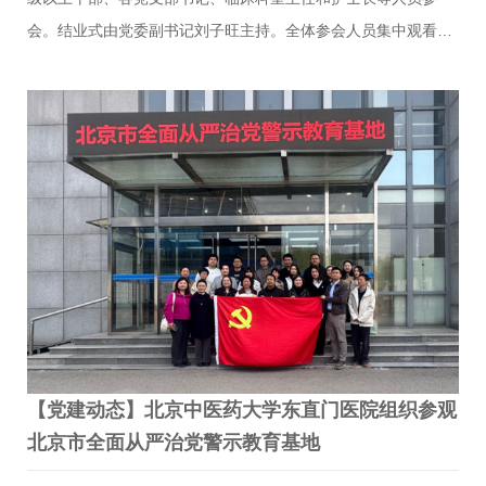
会。结业式由党委副书记刘子旺主持。全体参会人员集中观看专
题教育片《足迹里的政绩观》。影片以鲜活实践案例深刻阐释正
确政绩观核心要义，引导全院党员干部深刻答好“政绩为谁树、树
什么政绩、靠什么树政绩”的根本考题，自觉摒弃形式主义、官僚
主义，坚守医者初心使命，始终把人民群众生命健康放在首要位
置。会上，党委书记刘金民总结本次读书班集中学习、个人自
学、专题研讨的开展成效，充分肯定全体参训人员在理论淬炼、
思想提升、作风锤炼上取得的扎实成果。他强调，要以读书班结
业为全新起点持续深化理论武装，紧扣医院发展核心任务，把学
习成效切…
【党建动态】北京中医药大学东直门医院组织参观
北京市全面从严治党警示教育基地