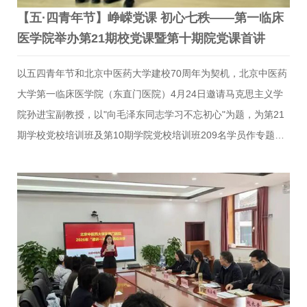
【五·四青年节】峥嵘党课 初心七秩——第一临床
医学院举办第21期校党课暨第十期院党课首讲
以五四青年节和北京中医药大学建校70周年为契机，北京中医药
大学第一临床医学院（东直门医院）4月24日邀请马克思主义学
院孙进宝副教授，以"向毛泽东同志学习不忘初心"为题，为第21
期学校党校培训班及第10期学院党校培训班209名学员作专题党
课，党委副书记、副院长闫占峰出席并讲话，教育处副处长杨芳
主持。党课系统梳理了毛泽东同志从青年时期确立救国救民志
向，到领导新民主主义革命、社会主义革命和建设的光辉一生，
深刻阐释了毛泽东同志始终坚守"为中国人民谋幸福、为中华民族
谋复兴"的初心使命，矢志不渝全心全意为人民服务的崇高风范。
孙进宝副教授指出，无论是革命战争年代将人民放于心中最高位
置，还是建设时期告诫全党保持艰苦奋斗作风，毛泽东同志与人
民同呼吸、共命运、心连心的精神始终是共产党员砥砺前行的精