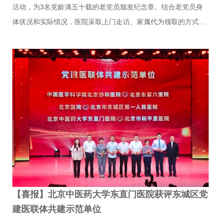
活动，为3名党龄满五十载的老党员颁发纪念章。结合老党员身
体状况和实际情况，医院采取上门走访、家属代为领取的方式，
把党组织的节日祝福与暖心关怀送到每一位老同志身边。老党员
李文委托家属来院领取纪念章。党委书记刘金民、离退休处处长
康雷与家属亲切交流，细致询问老同志近况，嘱托家属代为传递
组织关怀，叮嘱老人安心休养、保重身体。并向家属送上纪念章
与鲜花，高度赞扬李文同志数十年坚守医者初心、扎根医院履职
奉献的赤诚担当，送上建党105周年美好祝愿。家属由衷感谢党
组织始终记挂老同志，表示会及时将这份荣光与关怀送到老人身
边。党委副书记刘子旺带队，党委组织部、离退休处相关工作人
员一同上…
【喜报】北京中医药大学东直门医院获评东城区党
建医联体共建示范单位