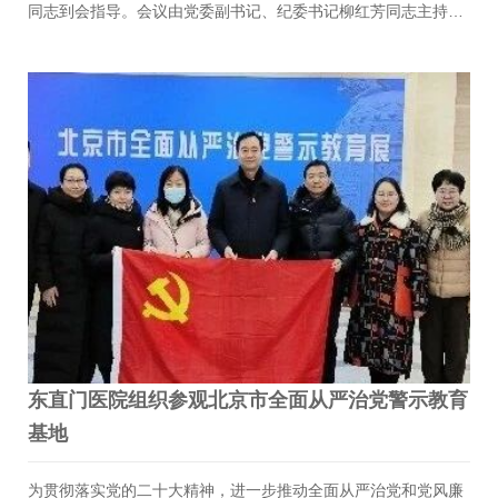
供了重要参考。党委书记刘金民对每位现场述职的支部书记进行
同志到会指导。会议由党委副书记、纪委书记柳红芳同志主持。
了逐一点…
大会上，各位党支部书记逐一登台进行述职报告，围绕着全面从
严治党要求的落实情况、党组织建设的强化措施、主题教育活动
的实施成果、服务医院中心工作的具体表现等方面，借助丰富的
数据和生动鲜活的事例，详细展示了各自党支部在过去一年中的
亮点工作与显著成绩，并深入剖析了存在的问题及改进策略。刘
金民书记按照“一述一评”的要求，对每一位书记的述职进行了针
对性点评，对各支部的工作成效给予了高度赞赏和肯定。述职环
节结束后，刘金民书记发表了总结讲话。他强调，此次述职大会
不仅是…
东直门医院组织参观北京市全面从严治党警示教育
基地
为贯彻落实党的二十大精神，进一步推动全面从严治党和党风廉