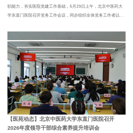
职能力，夯实医院党建工作基础，5月29日上午，北京中医药大
学东直门医院召开党务工作会议，同步组织全体党务工作者以分
会场形式参加北京中医大学党务工作者业务能力提升培训班。会
议由医院党委副书记刘子旺主持，医院党委组织部全体人员、各
党支部书记、支部委员参会。会议集中部署多项年度重点党建工
作，明确2026年医院党建工作要点，安排部署树立和践行正确政
绩观学习教育后续工作，传达上级关于“践行两个服务、建功健康
北京”党建专项活动、民族宗教管理相关工作。并对2026年党员
项目化建设、发展党员等工作作出详细部署。会议提出明确工作
要求，各党支部要持续深化正确政绩观学习教育，引导党员干部
坚定政治…
【医苑动态】北京中医药大学东直门医院召开
2026年度领导干部综合素养提升培训会