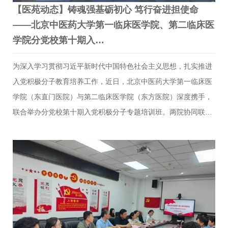
【医苑动态】铸魂强基砺初心 笃行奋进担使命
——北京中医药大学第一临床医学院、第二临床医
学院分党校第十期入…
为深入学习贯彻习近平新时代中国特色社会主义思想，扎实推进
入党积极分子教育培养工作，近日，北京中医药大学第一临床医
学院（东直门医院）与第二临床医学院（东方医院）深度携手，
联合举办分党校第十期入党积极分子专题培训班。两院协同联
动、资源共享、优势互补，共同打造了一场高质量、全覆盖的党
性教育会。东直门医院党委书记刘金民，党委副书记刘子旺，党
委副书记、副院长闫占峰，东方医院党委副书记曹俊岭、党委组
织部部长孙银屏，东直门医院党委组织部副部长安然、教育处副
处长杨芳出席会议。培训特邀中共中央党校（国家行政学院）张
晓燕教授作专题授课。会议由东直门医院党委组织部部长艾娟娟
主持。本次培训创新采用“主会场+多分会场”线上线下融合模式，