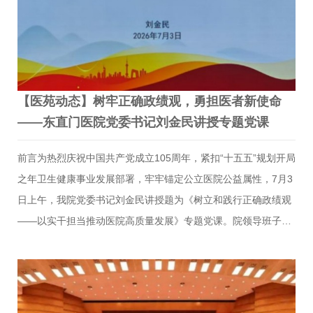
点，聚焦关键任务、压实工作责任，全方位推进医院全面从严治
党走深走实。一是要强化政治引领，筑牢忠诚根基。要持续抓实
政治建设，…
【医苑动态】树牢正确政绩观，勇担医者新使命
——东直门医院党委书记刘金民讲授专题党课
前言为热烈庆祝中国共产党成立105周年，紧扣“十五五”规划开局
之年卫生健康事业发展部署，牢牢锚定公立医院公益属性，7月3
日上午，我院党委书记刘金民讲授题为《树立和践行正确政绩观
——以实干担当推动医院高质量发展》专题党课。院领导班子、
党委委员现场参会，临床党支部、学生党支部党员代表通过线上
同步学习。专题党课本次专题党课立足新时代卫生健康工作总要
求，紧扣公立医院公益使命与中医药传承发展核心任务，围绕三
大核心维度展开系统阐释，兼具理论深度与医院实操指导性。