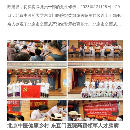
政建设，切实提高党员干部的党性修养，2023年12月28日、29
日，北京中医药大学东直门医院纪委组织医院副处级以上干部40
余人参观了北京市全面从严治党警示教育基地。北京市全面从严
治党警示教育基地由市纪委市监委、市委政法委主办，市司法
局、市监狱管理局承办，主要面向中央国家机关、企事业单位、
军队和北京市的党员干部及监察对象开展警示教育。基地的展览
以“总书记的告诫”开篇，以习近平总书记重要论述为主线，集中
展示了以习近平同志为核心的党中央坚持党要管党、全面从严治
党取得的伟大成就和北京市全面从严治党取得的丰硕成果。在讲
解员的引导下，党员干部参观了“挺纪在前、筑牢防线”、“以案为
鉴、知畏知止”、“不忘初心、牢记使命”三大主题展馆，观看了教
育…
北京中医健康乡村-东直门医院高颖领军人才脑病