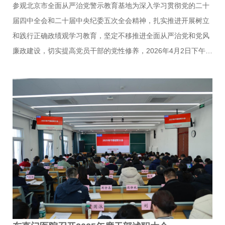
参观北京市全面从严治党警示教育基地为深入学习贯彻党的二十
届四中全会和二十届中央纪委五次全会精神，扎实推进开展树立
和践行正确政绩观学习教育，坚定不移推进全面从严治党和党风
廉政建设，切实提高党员干部的党性修养，2026年4月2日下午，
北京中医药大学东直门医院党委副书记、纪委书记赵志理与党委
组织部联合组织医院部分副处级以上干部及支部纪检委员参观了
北京市全面从严治党警示教育基地。北京市全面从严治党警示教
育基地由市纪委市监委、市委政法委主办，市司法局、市监狱管
理局承办，主要面向中央国家机关、企事业单位、军队和北京市
的党员干部及监察对象开展警示教育。基地的展览以“总书记的告
诫”开篇，以习近平总书记重要论述为主线，集中展示了以习近平
同志为核心的党中央坚持党要管党、全面从严治党取得的伟大成
就和…