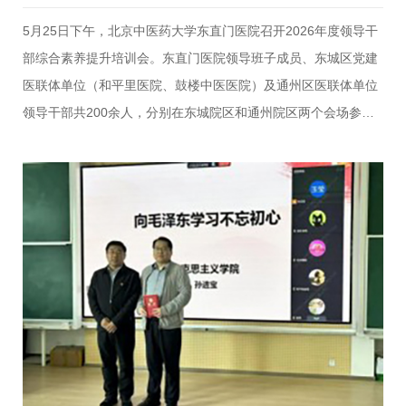
5月25日下午，北京中医药大学东直门医院召开2026年度领导干
部综合素养提升培训会。东直门医院领导班子成员、东城区党建
医联体单位（和平里医院、鼓楼中医医院）及通州区医联体单位
领导干部共200余人，分别在东城院区和通州院区两个会场参加
培训。和平里医院党委书记杨瑜、鼓楼中医医院党委书记黄晨应
邀参会，会议由医院组织部部长艾娟娟主持。党委书记刘金民强
调，要坚持为民造福、求真务实、担当作为，一切从医院实际出
发，把医疗质量、患者安全、群众满意和职工幸福作为第一标
准，聚焦中医药传承创新、多院区协同发展和国家区域医疗中心
建设，以正确政绩观引领发展，持续提升运营质效，强化党风廉
政和行业作风建设，以实干实绩开创“十五五”发展新局面。培训
会上，中共中央党校（国家行政学院）哲学教研部郝栋教授围绕
干部能力建…