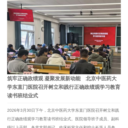
会议深入传达了习近平总书记关于“以更高标准、更实举措推进全
面从严治党”的重要要求，进一步统一了思想认识，明确了工作方
向，为推动医院高质量发展提供了根本遵循。在交流研讨环节，
医院党委副书记、院长王勇同志，党委副书记刘子旺同志做了重
点发言，与会同志紧密结合医院发展实际，围绕加强党的建设、
深化全面从严治党、树立和践行正确政绩观、推动医疗服务提质
增效…
筑牢正确政绩观 凝聚发展新动能 北京中医药大
学东直门医院召开树立和践行正确政绩观学习教育
读书班结业式
2026年3月30日下午，北京中医药大学东直门医院召开树立和践
行正确政绩观学习教育读书班结业式。医院领导班子成员、副科
级以上干部、各党支部书记、临床科室主任和护士长等人员参