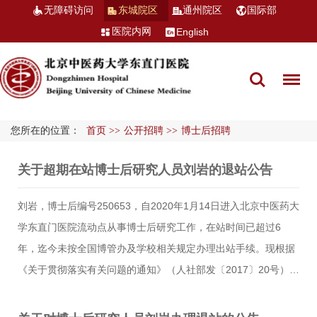
无障碍访问
东城院区
通州院区
国际部
医院内网
English
您所在的位置：
首页
>>
公开招聘
>>
博士后招聘
关于超期在站博士后研究人员刘岩的退站公告
刘岩，博士后编号250653，自2020年1月14日进入北京中医药大
学东直门医院流动点从事博士后研究工作，在站时间已超过6
年，迄今未按全国博管办及学校相关规定办理出站手续。现根据
《关于贯彻落实有关问题的通知》（人社部发〔2017〕20号）有
关规定“具有下列情形之一，设站单位在告知本人或公告后须予以
退站：合同（协议）期满，无正当理由不办理出站手续或在站时