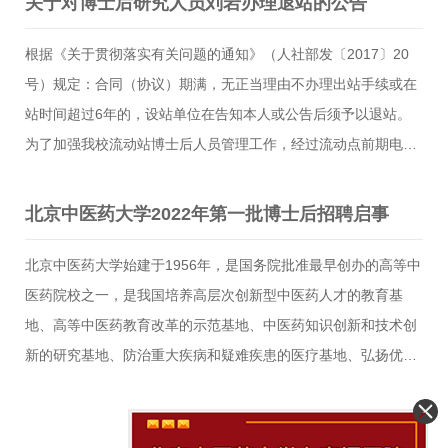
关于对博士后研究人员刘岩办理退站的公告
间超过6年的。”将超期在站博士后刘岩的退站事宜予以公告。公
告期自2026年1月14日至1月20日，公告结束后学校将对该博士
根据《关于贯彻落实有关问题的通知》（人社部发〔2017〕20
后予以退站。特此公告。 北京中医药大学东直门医院2026年1月
号）规定：合同（协议）期满，无正当理由不办理出站手续或在
14日
站时间超过6年的，设站单位在告知本人或公告后须予以退站。
为了加强我校流动站博士后人员管理工作，经过流动点前期电话
联系、预通知，现对合同（协议）期满，无正当理由不办理出站
手续的刘岩作退站处理。基本情况公告如下：姓名博士后编号进
北京中医药大学2022年第一批博士后招聘启事
站时间一级学科刘岩2506532020-01-14中西医结合特此公告。
北京中医药大学人事处 东直门医院人事处2024年7月21日
北京中医药大学始建于1956年，是国务院批准最早创办的高等中
医药院校之一，是我国培养高层次创新型中医药人才的教育基
地、高等中医药教育改革的示范基地、中医药知识创新和技术创
新的研究基地、防治重大疾病和疑难疾患的医疗基地、弘扬优秀
传统文化的人文基地、推进中医药走向世界的国际交流基地。学
校是唯一进入国家“211工程”和国家“985优势学科创新平台”建设
上一页
1
下一页
的高等中医药院校。2017年，中医学、中西医结合、中药学3个